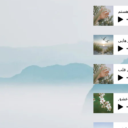
هستم
هایی
 قلب
 عشق
سترس