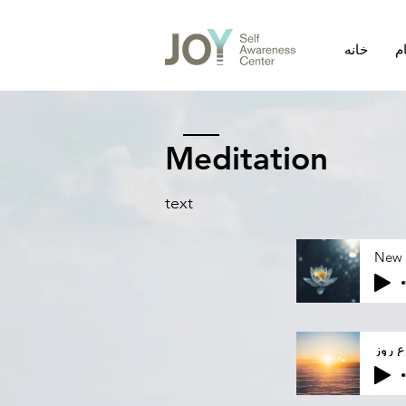
م
خانه
Meditation
text
New 
 روز